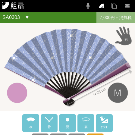
SA0303
7,000円＋消費税
表
骨
要
裏
仕様