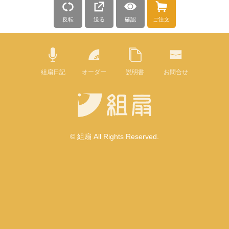
反転
送る
確認
ご注文
組扇日記
オーダー
説明書
お問合せ
© 組扇 All Rights Reserved.